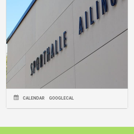
mehr Infos findet ihr hier:
https://bit.ly/3EL0bcO
CALENDAR
GOOGLECAL