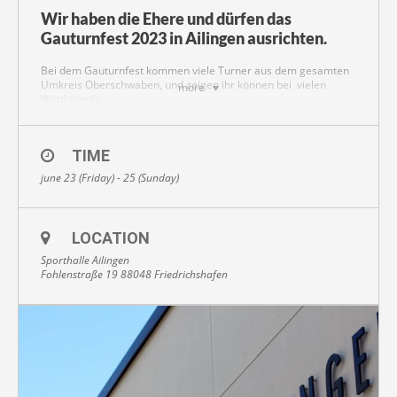
Wir haben die Ehere und dürfen das
Gauturnfest 2023 in Ailingen ausrichten.
Bei dem Gauturnfest kommen viele Turner aus dem gesamten
Umkreis Oberschwaben, und zeigen ihr können bei vielen
more
Wettkämpfe.
Freut euch auf ein Wochenende voller Sport,Unterhaltung und
Spaß.
Wir freuen euch in der Sporthalle auf dem Sportplatz und den
TIME
Partys zu sehen.
june 23 (Friday) - 25 (Sunday)
LOCATION
Sporthalle Ailingen
Fohlenstraße 19 88048 Friedrichshafen