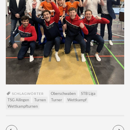
Oberschwaben
STB Liga
SCHLAGWÖRTER
TSG Ailingen
Turnen
Turner
Wettkampf
Wettkampfturnen