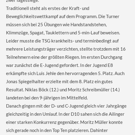
zwei Tagessiege.
Traditionell steht als erstes der Kraft- und
Beweglichkeitswettkampf auf dem Programm. Die Turner
müssen sich bei 25 Übungen wie Handstandstehen,
Klimmzüge, Spagat, Tauklettern und 5-min-Lauf beweisen.
Leider musste die TSG krankheits- und terminbedingt auf
mehrere Leistungsträger verzichten, stellte trotzdem mit 16
Teilnehmern eine der größten Riegen. Im ersten Durchgang
war zunächst die E-Jugend gefordert. In der Jugend E8
erkämpfte sich Luis Jehle den hervorragenden 5. Platz. Auch
Jonas Spiegelhalter erzielte mit dem 8. Platz ein gutes
Resultat. Niklas Böck (12.) und Moritz Schreibmüller (14.)
landeten bei den 9-jährigen im Mittelfeld.
Danach gingen mit der D- und C-Jugend gleich vier Jahrgänge
gleichzeitig in den Umlauf. In der D10 sahen sich die Ailinger
einer starken Konkurrenz gegenüber. Moritz Müller konnte
sich gerade noch in den Top Ten platzieren. Dahinter