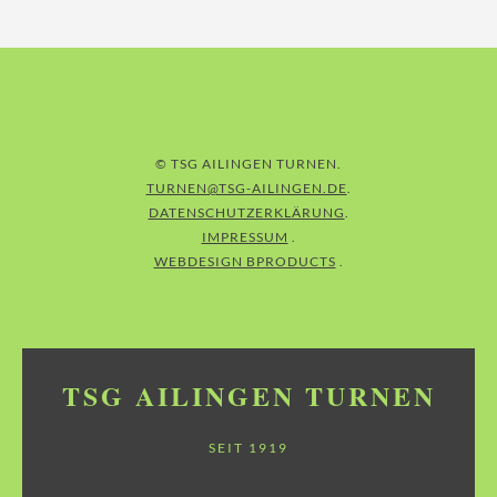
© TSG AILINGEN TURNEN
TURNEN@TSG-AILINGEN.DE
DATENSCHUTZERKLÄRUNG
IMPRESSUM
WEBDESIGN BPRODUCTS
TSG AILINGEN TURNEN
SEIT 1919