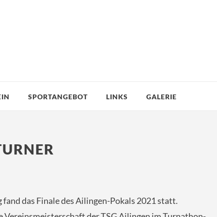
EIN
SPORTANGEBOT
LINKS
GALERIE
TURNER
and das Finale des Ailingen-Pokals 2021 statt.
e Vereinsmeisterschaft der TSG Ailingen im Turnathon-