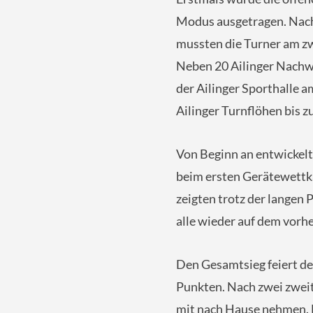
Modus ausgetragen. Nac
mussten die Turner am z
Neben 20 Ailinger Nachw
der Ailinger Sporthalle a
Ailinger Turnflöhen bis z
Von Beginn an entwickelt
beim ersten Gerätewettkam
zeigten trotz der langen
alle wieder auf dem vorh
Den Gesamtsieg feiert de
Punkten. Nach zwei zweit
mit nach Hause nehmen. D