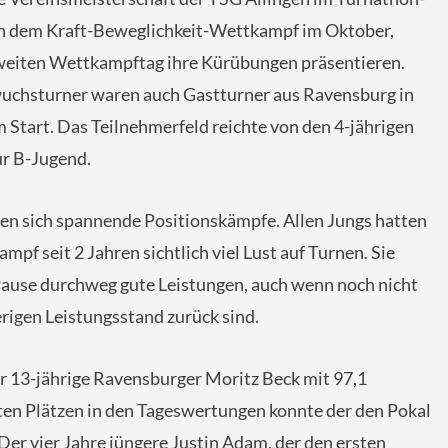
h dem Kraft-Beweglichkeit-Wettkampf im Oktober,
weiten Wettkampftag ihre Kürübungen präsentieren.
uchsturner waren auch Gastturner aus Ravensburg in
m Start. Das Teilnehmerfeld reichte von den 4-jährigen
ur B-Jugend.
en sich spannende Positionskämpfe. Allen Jungs hatten
pf seit 2 Jahren sichtlich viel Lust auf Turnen. Sie
 Pause durchweg gute Leistungen, auch wenn noch nicht
erigen Leistungsstand zurück sind.
r 13-jährige Ravensburger Moritz Beck mit 97,1
en Plätzen in den Tageswertungen konnte der den Pokal
er vier Jahre jüngere Justin Adam, der den ersten