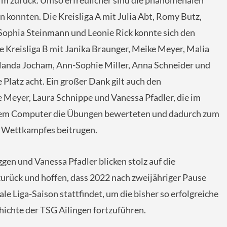
rm zurück. Umso erfreulicher sind die phänomenalen
en konnten. Die Kreisliga A mit Julia Abt, Romy Butz,
, Sophia Steinmann und Leonie Rick konnte sich den
ie Kreisliga B mit Janika Braunger, Meike Meyer, Malia
olanda Jocham, Ann-Sophie Miller, Anna Schneider und
Platz acht. Ein großer Dank gilt auch den
Meyer, Laura Schnippe und Vanessa Pfadler, die im
dem Computer die Übungen bewerteten und dadurch zum
s Wettkampfes beitrugen.
gen und Vanessa Pfadler blicken stolz auf die
rück und hoffen, dass 2022 nach zweijähriger Pause
le Liga-Saison stattfindet, um die bisher so erfolgreiche
hichte der TSG Ailingen fortzuführen.