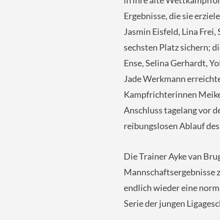
in ihre alte Wettkampffo
Ergebnisse, die sie erziel
Jasmin Eisfeld, Lina Frei
sechsten Platz sichern; d
Ense, Selina Gerhardt, Y
Jade Werkmann erreichte 
Kampfrichterinnen Meike 
Anschluss tagelang vor 
reibungslosen Ablauf de
Die Trainer Ayke van Brug
Mannschaftsergebnisse zu
endlich wieder eine norma
Serie der jungen Ligagesc