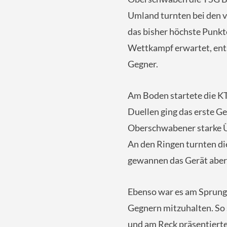
Umland turnten bei den 
das bisher höchste Punkt
Wettkampf erwartet, ent
Gegner.
Am Boden startete die KT
Duellen ging das erste G
Oberschwabener starke Ü
An den Ringen turnten di
gewannen das Gerät aber
Ebenso war es am Sprung
Gegnern mitzuhalten. So
und am Reck präsentiert