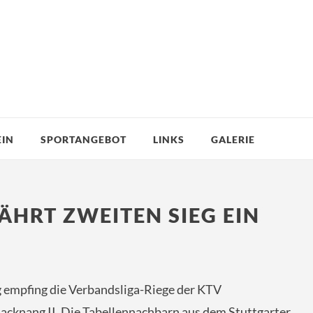
EIN
SPORTANGEBOT
LINKS
GALERIE
HRT ZWEITEN SIEG EIN
empfing die Verbandsliga-Riege der KTV
cknang II. Die Tabellennachbarn aus dem Stuttgarter